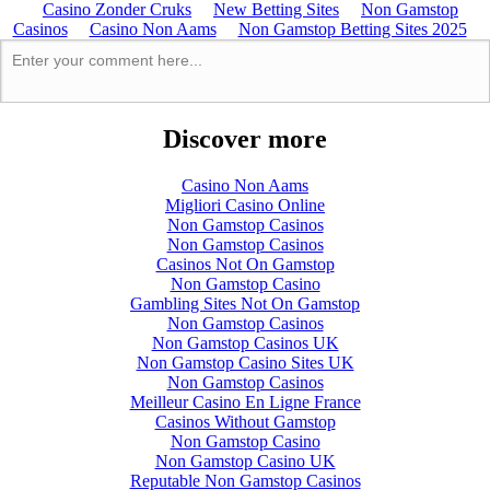
Casino Zonder Cruks
New Betting Sites
Non Gamstop
Casinos
Casino Non Aams
Non Gamstop Betting Sites 2025
Discover more
Casino Non Aams
Migliori Casino Online
Non Gamstop Casinos
Non Gamstop Casinos
Casinos Not On Gamstop
Non Gamstop Casino
Gambling Sites Not On Gamstop
Non Gamstop Casinos
Non Gamstop Casinos UK
Non Gamstop Casino Sites UK
Non Gamstop Casinos
Meilleur Casino En Ligne France
Casinos Without Gamstop
Non Gamstop Casino
Non Gamstop Casino UK
Reputable Non Gamstop Casinos