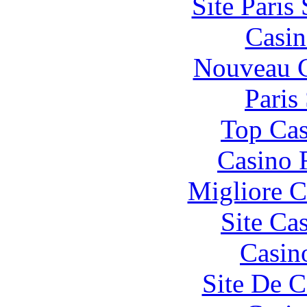
Site Paris
Casin
Nouveau C
Paris
Top Cas
Casino 
Migliore 
Site Ca
Casin
Site De C