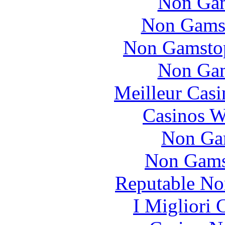
Non Gam
Non Gams
Non Gamstop
Non Gam
Meilleur Casi
Casinos W
Non Ga
Non Gams
Reputable No
I Migliori