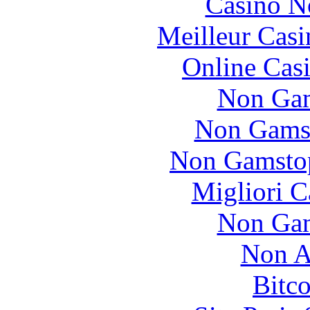
Casino N
Meilleur Casi
Online Cas
Non Gam
Non Gams
Non Gamstop
Migliori 
Non Gam
Non A
Bitc